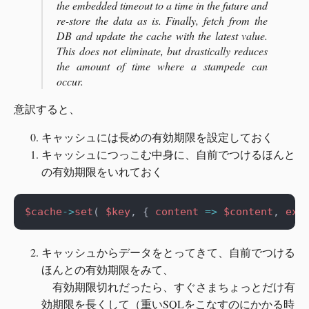
the embedded timeout to a time in the future and
re-store the data as is. Finally, fetch from the
DB and update the cache with the latest value.
This does not eliminate, but drastically reduces
the amount of time where a stampede can
occur.
意訳すると、
キャッシュには長めの有効期限を設定しておく
キャッシュにつっこむ中身に、自前でつけるほんと
の有効期限をいれておく
$cache
->
set
( 
$key
, { 
content
=>
$content
, 
exp
キャッシュからデータをとってきて、自前でつける
ほんとの有効期限をみて、
有効期限切れだったら、すぐさまちょっとだけ有
効期限を長くして（重いSQLをこなすのにかかる時