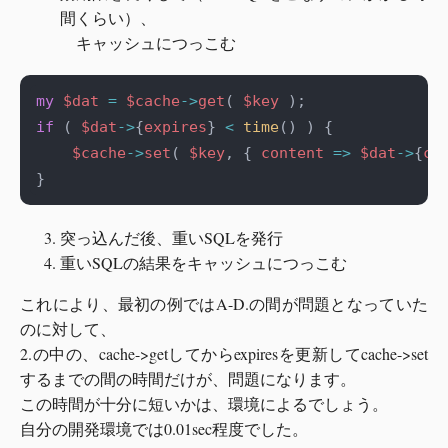
間くらい）、
キャッシュにつっこむ
my
$dat
=
$cache
->
get
( 
$key
if
 ( 
$dat
->
{
expires
} 
<
time
$cache
->
set
( 
$key
, { 
content
=>
$dat
->
{
co
突っ込んだ後、重いSQLを発行
重いSQLの結果をキャッシュにつっこむ
これにより、最初の例ではA-D.の間が問題となっていた
のに対して、
2.の中の、cache->getしてからexpiresを更新してcache->set
するまでの間の時間だけが、問題になります。
この時間が十分に短いかは、環境によるでしょう。
自分の開発環境では0.01sec程度でした。