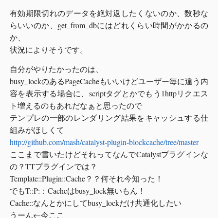
有効期限切れのデータを絶対返したくないのか、数秒な
らいいのか、get_from_dbにはどれくらい時間がかかるの
か、
状況によりそうです。
自分がやりたかったのは、
busy_lockのあるPageCacheもいいけどユーザー毎に違う内
容を表示する場合に、scriptタグとかでもう1httpリクエス
ト増えるのもあれだなぁと思ったので
テンプレの一部のレンダリング結果をキャッシュする仕
組みがほしくて
http://github.com/mash/catalyst-plugin-blockcache/tree/master
ここまで書いたけどそれってなんでCatalystプラグインな
の？TTプラグインでは？
Template::Plugin::Cache？？何それ今知った！
でもT::P:：Cacheはbusy_lock無いもん！
Cache::なんとかにしてbusy_lockだけ共通化したい
うーん←今ここ