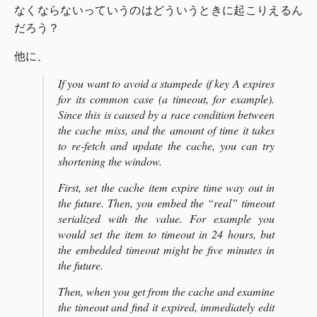
なくならないっていうのはどういうときに起こりえるん
だろう？
他に、
If you want to avoid a stampede if key A expires
for its common case (a timeout, for example).
Since this is caused by a race condition between
the cache miss, and the amount of time it takes
to re-fetch and update the cache, you can try
shortening the window.
First, set the cache item expire time way out in
the future. Then, you embed the “real” timeout
serialized with the value. For example you
would set the item to timeout in 24 hours, but
the embedded timeout might be five minutes in
the future.
Then, when you get from the cache and examine
the timeout and find it expired, immediately edit