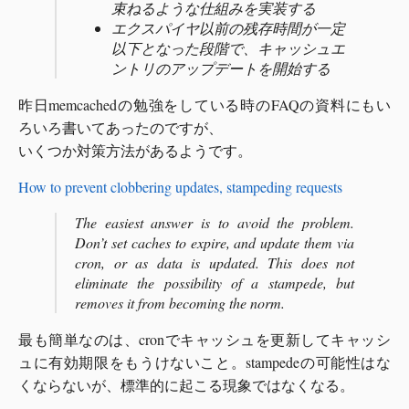
束ねるような仕組みを実装する
エクスパイヤ以前の残存時間が一定
以下となった段階で、キャッシュエ
ントリのアップデートを開始する
昨日memcachedの勉強をしている時のFAQの資料にもい
ろいろ書いてあったのですが、
いくつか対策方法があるようです。
How to prevent clobbering updates, stampeding requests
The easiest answer is to avoid the problem.
Don’t set caches to expire, and update them via
cron, or as data is updated. This does not
eliminate the possibility of a stampede, but
removes it from becoming the norm.
最も簡単なのは、cronでキャッシュを更新してキャッシ
ュに有効期限をもうけないこと。stampedeの可能性はな
くならないが、標準的に起こる現象ではなくなる。