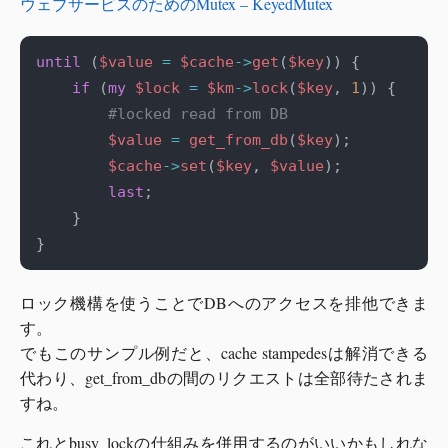
ウェブサービスのためのMutex – KeyedMutex
until
 (
$value
=
$cache
->
get
(
$key
if
 (
my
$lock
=
$km
->
lock
(
$key
, 
1
#locked read from DB
$value
=
get_from_db
(
$key
$cache
->
set
(
$key
, 
$value
last
ロック機構を使うことでDBへのアクセスを排他できま
す。
でもこのサンプル例だと、cache stampedesは解消できる
代わり、get_from_dbの間のリクエストは全部待たされま
すね。
これとbusy_lockの仕組みを併用するのがいいかもしれな