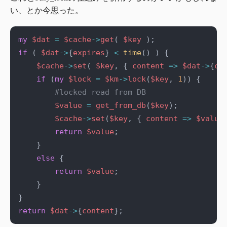
い、とか今思った。
my
$dat
=
$cache
->
get
( 
$key
if
 ( 
$dat
->
{
expires
} 
<
time
$cache
->
set
( 
$key
, { 
content
=>
$dat
->
{
co
if
 (
my
$lock
=
$km
->
lock
(
$key
, 
1
#locked read from DB
$value
=
get_from_db
(
$key
$cache
->
set
(
$key
, { 
content
=>
$value
return
$value
else
return
$value
return
$dat
->
{
content