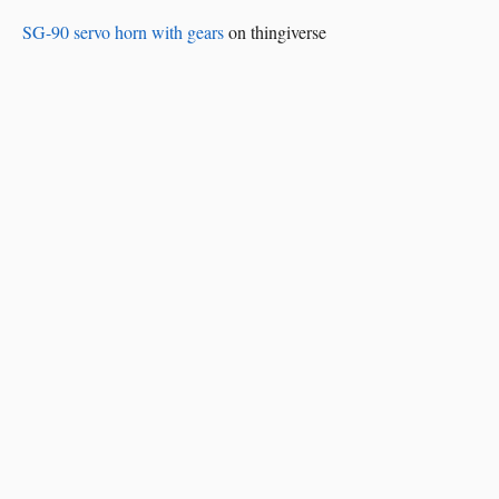
SG-90 servo horn with gears
on thingiverse