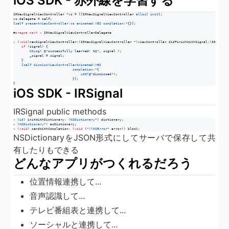
iOS SDK - 赤外線を学習する
IRNewSignalViewController *vc = [[IRNewSignalViewController 
alloc
] 
init
];

vc.delegate = self;

[
self
presentViewController:
vc 
animated:
YES
completion:
^{}];

#
pragma mark
 - IRNewSignalViewControllerDelegate

- (
void
)newSignalViewController:(IRNewSignalViewController *)viewController didFinishWithSignal:(IRSignal 
if
 (signal) {

NSLog
( 
@"
successfully learned! 
%@
"
, signal );

        _signal = signal;

    }

    [
self
dismissViewControllerAnimated:
YES
completion:
^{

LOG
(
@"
dismissed
"
);

                             }];

}
iOS SDK - IRSignal
IRSignal public methods
- (
id
) initWithDictionary: (
NSDictionary
*) dictionary;

- (
NSDictionary
*) asDictionary;

- (
void
) sendWithCompletion: (
void
 (^)(
NSError
* error)) block;
NSDictionaryをJSON形式にしてサーバで保存して共
有したりもできる
どんなアプリがつくれるだろう
位置情報連携して...
音声認識して...
テレビ番組表と連携して...
ソーシャルと連携して...