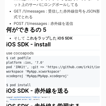
ット上のサーバにロングポールしてる
GET /1/messages : 受信した赤外線信号をJSON形
式でとれる
POST /1/messages : 赤外線を送信
何ができるの 5
そして
これをラップした iOS SDK
iOS SDK - install
use cocoapods
$ cat podfile

platform :ios, '7.0'

pod 'IRKit', :git => 'https://github.com/irkit/ios-sd
workspace 'MyApp.xcworkspace'

xcodeproj 'MyApp/MyApp.xcodeproj'

iOS SDK - 赤外線を送る
[signal 
sendWithCompletion:
^(
NSError
 *error) {

NSLog
(
@"
sent error: 
%@
"
, error);

}];