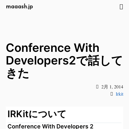
maaash.jp
Conference With
Developers2で話して
きた
2月 1, 2014
Irkit
IRKitについて
Conference With Developers 2