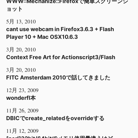
WWW::Mechanize::Firefoxで簡単スクリーンシ
ョット
5月 13, 2010
cant use webcam in Firefox3.6.3 + Flash
Player 10 + Mac OSX10.6.3
3月 20, 2010
Context Free Art for Actionscript3/Flash
3月 20, 2010
FITC Amsterdam 2010で話してきました
12月 23, 2009
wonderfl本
11月 26, 2009
DBICでcreate_relatedをoverrideする
11月 12, 2009