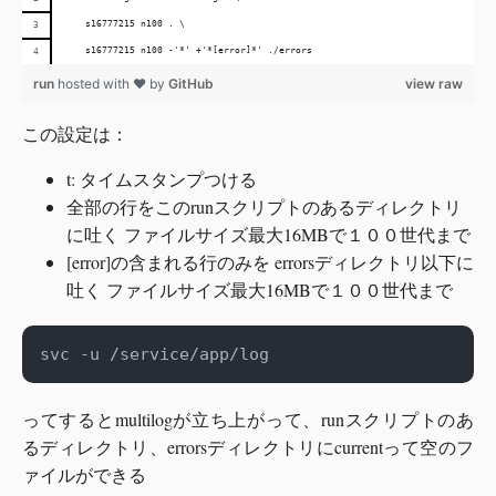
    s16777215 n100 . \
    s16777215 n100 -'*' +'*[error]*' ./errors
run
hosted with ❤ by
GitHub
view raw
この設定は：
t: タイムスタンプつける
全部の行をこのrunスクリプトのあるディレクトリ
に吐く ファイルサイズ最大16MBで１００世代まで
[error]の含まれる行のみを errorsディレクトリ以下に
吐く ファイルサイズ最大16MBで１００世代まで
ってするとmultilogが立ち上がって、runスクリプトのあ
るディレクトリ、errorsディレクトリにcurrentって空のフ
ァイルができる