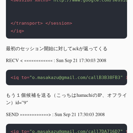
<session
xmlns=
"http://www.google.com/session
</transport>
</session>
</iq>
最初のセッション開始に対してackが返ってくる
RECV < «««««««««««« : Sun Sep 21 17:30:03 2008
<iq
to=
"
o.masakazu@gmail.com
/callB3B38FB3"
id
もう１個候補を送る（こっちはhamachiのIP、オフライ
ン）id=”9″
SEND »»»»»»»»»»»»> : Sun Sep 21 17:30:03 2008
<iq
to=
"
o.masakazu@gmail.com
/call7DA716D7"
ty