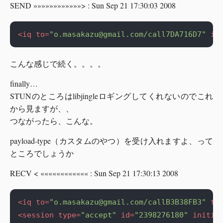
SEND »»»»»»»»»»»»> : Sun Sep 21 17:30:03 2008
<iq
to=
"
o.masakazu@gmail.com
/call7DA716D7"
id
こんな感じで続く。。。。
finally…
STUNのところはlibjingleロギングしてくれないのでこれ
から見ますが、、
つながったら、こんな。
payload-type（カスタムのやつ）を受け入れますよ、って
ところでしょうか
RECV < «««««««««««« : Sun Sep 21 17:30:13 2008
<iq
to=
"
o.masakazu@gmail.com
/callB3B38FB3"
ty
<session
type=
"accept"
id=
"2398276180"
initia