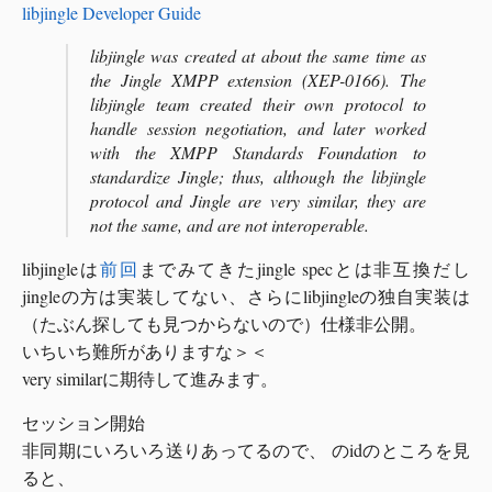
libjingle Developer Guide
libjingle was created at about the same time as
the Jingle XMPP extension (XEP-0166). The
libjingle team created their own protocol to
handle session negotiation, and later worked
with the XMPP Standards Foundation to
standardize Jingle; thus, although the libjingle
protocol and Jingle are very similar, they are
not the same, and are not interoperable.
libjingleは
前回
までみてきたjingle specとは非互換だし
jingleの方は実装してない、さらにlibjingleの独自実装は
（たぶん探しても見つからないので）仕様非公開。
いちいち難所がありますな＞＜
very similarに期待して進みます。
セッション開始
非同期にいろいろ送りあってるので、
のidのところを見
ると、