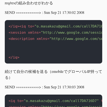
req/resの組み合わせがわかる
SEND »»»»»»»»»»»»> : Sun Sep 21 17:30:02 2008
</iq><iq
to=
"
o.masakazu@gmail.com
/call7DA716D
<session
xmlns=
"http://www.google.com/session
<description
xmlns=
"http://www.google.com/ses
</iq>
続けて自分の候補を送る（emobileでグローバルIP持って
る）
SEND »»»»»»»»»»»»> : Sun Sep 21 17:30:03 2008
<iq
to=
"
o.masakazu@gmail.com
/call7DA716D7"
ty