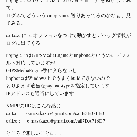
て、
ログみてどういうxmpp stanza送りあってるのかなぁ、見
てみる。
call.exe に -d オプションをつけて動かすとデバッグ情報が
ログに出てくる
libjingleではGIPSMediaEngineとlinphoneというのにデフォ
ルト対応していますが
GIPSMediaEngine手に入らないし
linphoneはWindows上でうまくbuildできないので
とりあえず適当なpayload-typeを指定しています。
IPアドレスも適当にしています
XMPPのJIDはこんな感じ
caller：
o.masakazu@gmail.com
/callB3B38FB3
callee：
o.masakazu@gmail.com
/call7DA716D7
ところで悲しいことに、、