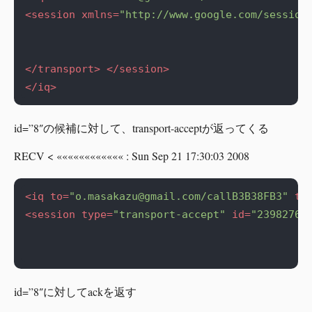
<session
xmlns=
"http://www.google.com/session
</transport>
</session>
</iq>
id=”8″の候補に対して、transport-acceptが返ってくる
RECV < «««««««««««« : Sun Sep 21 17:30:03 2008
<iq
to=
"
o.masakazu@gmail.com
/callB3B38FB3"
ty
<session
type=
"transport-accept"
id=
"23982761
id=”8″に対してackを返す