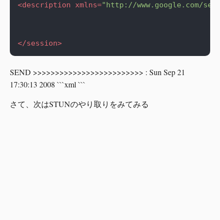
<description
xmlns=
"http://www.google.com/ses
</session>
SEND >>>>>>>>>>>>>>>>>>>>>>>>> : Sun Sep 21
17:30:13 2008 ```xml
```
さて、次はSTUNのやり取りをみてみる